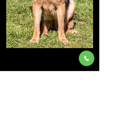
Pedigree
Hips
Elbows
Sire
Omaco vom Fleischerheim