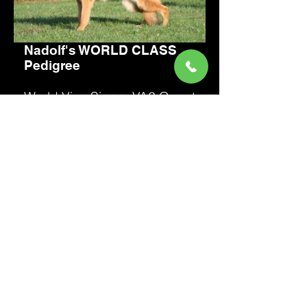
Nadolf's WORLD CLASS
Pedigree
World Vize Sieger VA2
Quantum
von Arminius
SchH3, Kkl 1a
VA3(CN) Giovanni vom
Kapellenberg IPO3, Kkl 1a
V Wanda vom Haus
Stoppacher SchH3, Kkl 1a
World Sieger VA1
Ober von Bad
Boll
SchH3, Kkl 1a
VA Kevin vom Murrtal SchH3,
Kkl 1a
VA Aike zum Gigelsfelsen
SchH2, Kkl 1a
VA Toska zum Gigelsfelsen