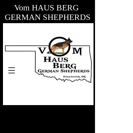
Vom HAUS BERG
GERMAN SHEPHERDS
V-NADOLF VOM
MULDENSCHLÖßCHEN
ScHH3 KKL1a